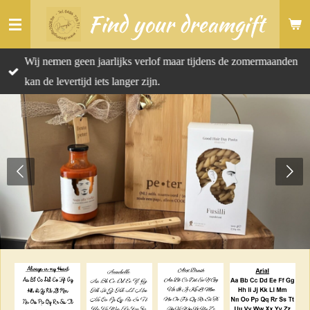
Find your dreamgift
Ga
direct
naar
Wij nemen geen jaarlijks verlof maar tijdens de zomermaanden
de
kan de levertijd iets langer zijn.
hoofdinhoud