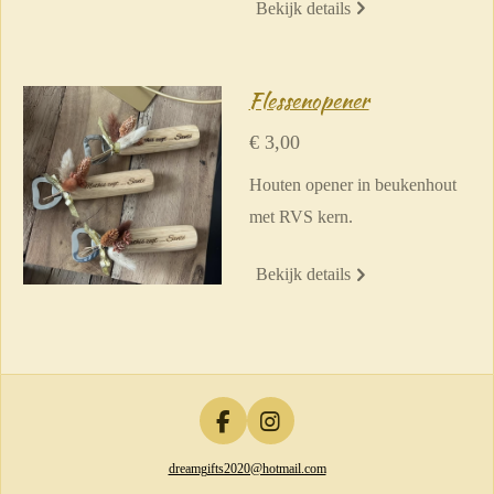
Bekijk details
Flessenopener
€ 3,00
Houten opener in beukenhout
met RVS kern.
Bekijk details
F
I
a
n
dreamgifts2020@hotmail.com
c
s
e
t