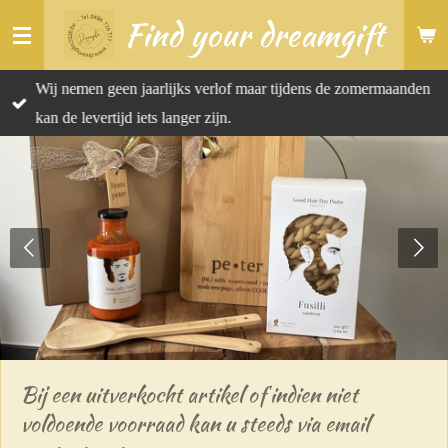
Find your dreamgift
Ga
direct
naar
Wij nemen geen jaarlijks verlof maar tijdens de zomermaanden
de
kan de levertijd iets langer zijn.
hoofdinhoud
Bij een uitverkocht artikel of indien niet
voldoende voorraad kan u steeds via email