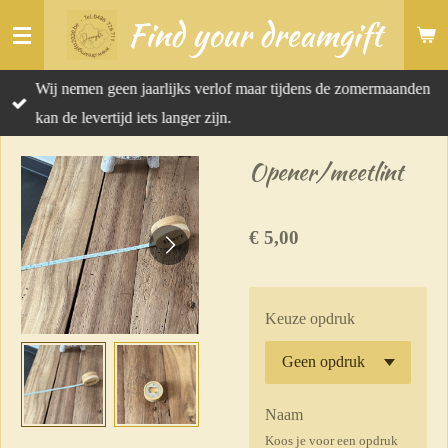
Find your dreamgift
Ga
direct
naar
Wij nemen geen jaarlijks verlof maar tijdens de zomermaanden
de
kan de levertijd iets langer zijn.
hoofdinhoud
Opener/meetlint
€ 5,00
Keuze opdruk
Naam
Koos je voor een opdruk