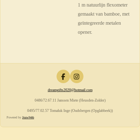
1 m natuurlijn flexometer
gemaakt van bamboe, met
geïntegreerde metalen
opener.
F
I
a
n
dreamgifts2020@hotmail.com
c
s
e
t
0486/72.67.11 Janssen Miete (Heusden-Zolder)
b
a
o
g
0495/77.02.57 Tomaluk Inge (Oudsbergen (Opglabbeek))
o
r
Powered by
JouwWeb
k
a
m