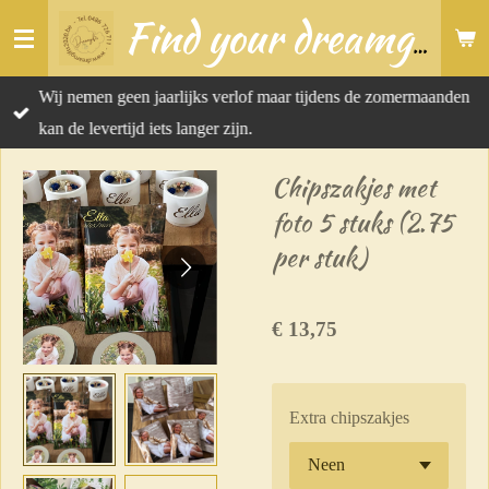
Ga
Find your dreamgift
direct
naar
Wij nemen geen jaarlijks verlof maar tijdens de zomermaanden
de
kan de levertijd iets langer zijn.
hoofdinhoud
Chipszakjes met
foto 5 stuks (2.75
per stuk)
€ 13,75
Extra chipszakjes