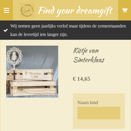
Find your dreamgift
Ga
direct
naar
Wij nemen geen jaarlijks verlof maar tijdens de zomermaanden
de
kan de levertijd iets langer zijn.
hoofdinhoud
Kistje van
Sinterklaas
€ 14,65
Naam kind