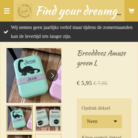
Ga
Find your dreamgift
direct
naar
Wij nemen geen jaarlijks verlof maar tijdens de zomermaanden
de
kan de levertijd iets langer zijn.
hoofdinhoud
Brooddoos Amuse
groen L
€ 5,95
€ 7,95
Opdruk deksel
Kleur opdruk deksel