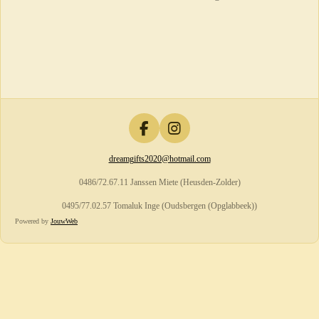
F
I
a
n
dreamgifts2020@hotmail.com
c
s
e
t
0486/72.67.11 Janssen Miete (Heusden-Zolder)
b
a
o
g
0495/77.02.57 Tomaluk Inge (Oudsbergen (Opglabbeek))
o
r
Powered by
JouwWeb
k
a
m