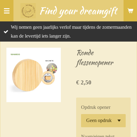
Find your dreamgift
Ga
direct
naar
Wij nemen geen jaarlijks verlof maar tijdens de zomermaanden
de
kan de levertijd iets langer zijn.
hoofdinhoud
Ronde
flessenopener
€ 2,50
Opdruk opener
Naam/eigen tekst