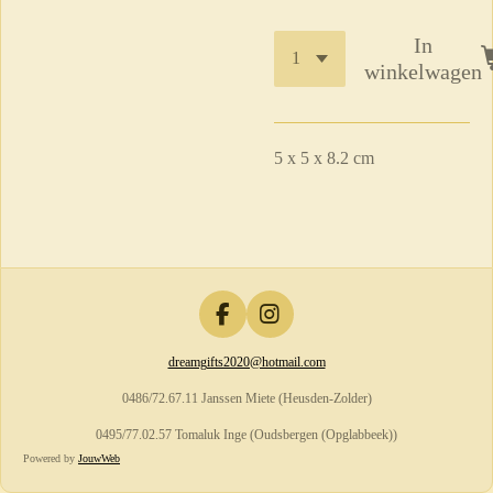
In
winkelwagen
5 x 5 x 8.2 cm
F
I
a
n
dreamgifts2020@hotmail.com
c
s
e
t
0486/72.67.11 Janssen Miete (Heusden-Zolder)
b
a
o
g
0495/77.02.57 Tomaluk Inge (Oudsbergen (Opglabbeek))
o
r
Powered by
JouwWeb
k
a
m