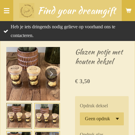
Find your dreamgift
Ga
direct
naar
Heb je iets dringends nodig gelieve op voorhand ons te
de
contacteren.
hoofdinhoud
Glazen potje met
houten deksel
€ 3,50
Opdruk deksel
Opdruk glas