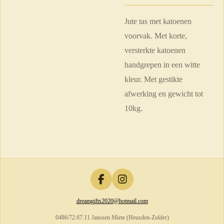
Jute tas met katoenen
voorvak. Met korte,
versterkte katoenen
handgrepen in een witte
kleur. Met gestikte
afwerking en gewicht tot
10kg.
F
I
a
n
dreamgifts2020@hotmail.com
c
s
e
t
0486/72.67.11 Janssen Miete (Heusden-Zolder)
b
a