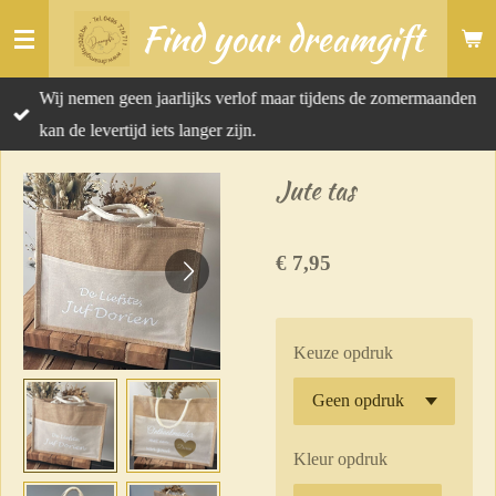
Find your dreamgift
Ga
direct
naar
Wij nemen geen jaarlijks verlof maar tijdens de zomermaanden
de
kan de levertijd iets langer zijn.
hoofdinhoud
Jute tas
€ 7,95
Keuze opdruk
Kleur opdruk