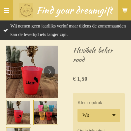
Find your dreamgift
Ga
direct
naar
Wij nemen geen jaarlijks verlof maar tijdens de zomermaanden
de
kan de levertijd iets langer zijn.
hoofdinhoud
Flexibele beker
rood
€ 1,50
Kleur opdruk
Optie tekening