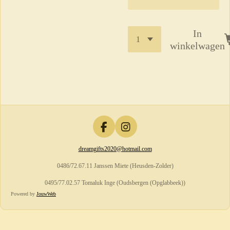
In
winkelwagen
F
I
a
n
dreamgifts2020@hotmail.com
c
s
e
t
0486/72.67.11 Janssen Miete (Heusden-Zolder)
b
a
o
g
0495/77.02.57 Tomaluk Inge (Oudsbergen (Opglabbeek))
o
r
Powered by
JouwWeb
k
a
m