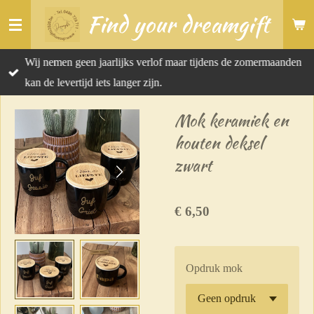
Find your dreamgift
Ga
direct
naar
Wij nemen geen jaarlijks verlof maar tijdens de zomermaanden
de
kan de levertijd iets langer zijn.
hoofdinhoud
Mok keramiek en
houten deksel
zwart
€ 6,50
Opdruk mok