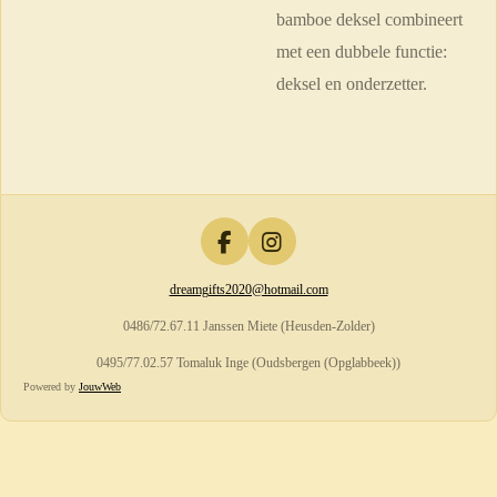
bamboe deksel combineert
met een dubbele functie:
deksel en onderzetter.
F
I
a
n
dreamgifts2020@hotmail.com
c
s
e
t
0486/72.67.11 Janssen Miete (Heusden-Zolder)
b
a
o
g
0495/77.02.57 Tomaluk Inge (Oudsbergen (Opglabbeek))
o
r
Powered by
JouwWeb
k
a
m