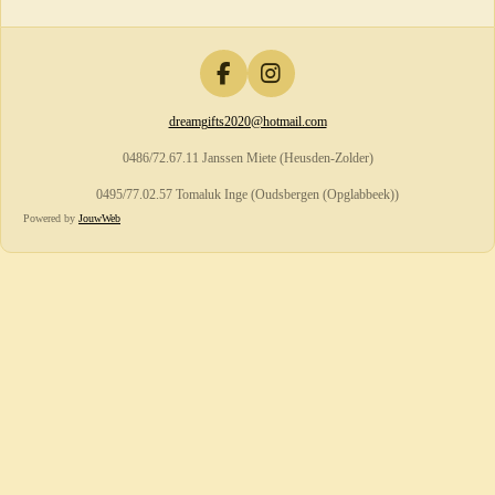
F
I
a
n
dreamgifts2020@hotmail.com
c
s
e
t
0486/72.67.11 Janssen Miete (Heusden-Zolder)
b
a
o
g
0495/77.02.57 Tomaluk Inge (Oudsbergen (Opglabbeek))
o
r
Powered by
JouwWeb
k
a
m