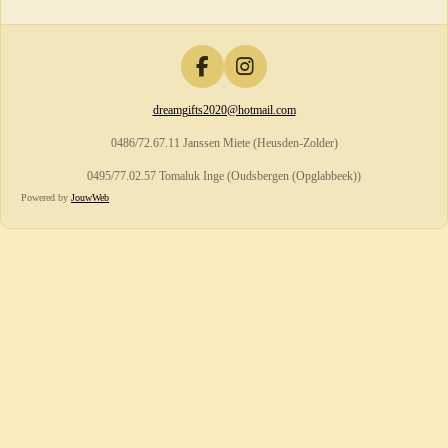
F
I
a
n
dreamgifts2020@hotmail.com
c
s
e
t
0486/72.67.11 Janssen Miete (Heusden-Zolder)
b
a
o
g
0495/77.02.57 Tomaluk Inge (Oudsbergen (Opglabbeek))
o
r
Powered by
JouwWeb
k
a
m