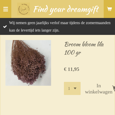
Find your dreamgift
Ga
direct
naar
Wij nemen geen jaarlijks verlof maar tijdens de zomermaanden
de
kan de levertijd iets langer zijn.
hoofdinhoud
Broom bloom lila
100 gr
€ 11,95
In
winkelwagen