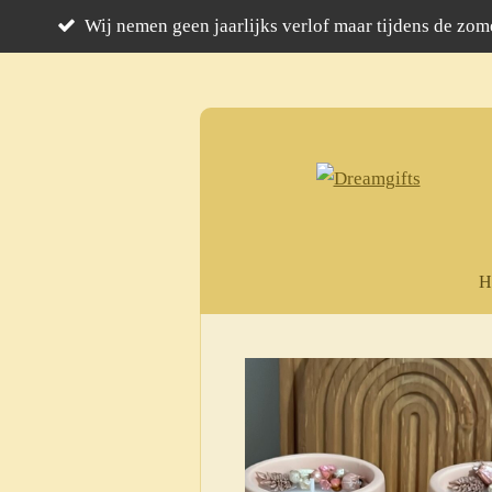
Wij nemen geen jaarlijks verlof maar tijdens de zome
Ga
direct
naar
de
hoofdinhoud