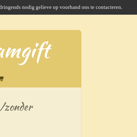
 dringends nodig gelieve op voorhand ons te contacteren.
amgift
t/zonder