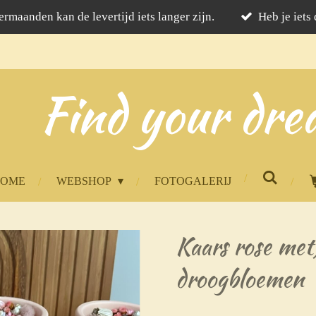
rmaanden kan de levertijd iets langer zijn.
Heb je iets
Find your dre
HOME
WEBSHOP
FOTOGALERIJ
Kaars rose me
droogbloemen