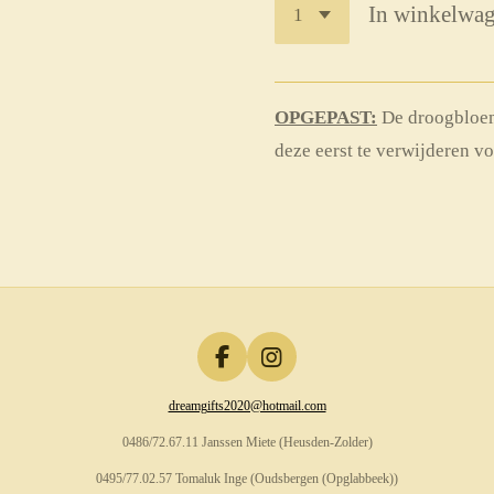
In winkelwa
OPGEPAST:
De droogbloem
deze eerst te verwijderen vo
F
I
a
n
dreamgifts2020@hotmail.com
c
s
e
t
0486/72.67.11 Janssen Miete (Heusden-Zolder)
b
a
o
g
0495/77.02.57 Tomaluk Inge (Oudsbergen (Opglabbeek))