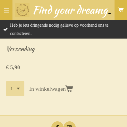
Ga
Find your dreamgift
direct
naar
Heb je iets dringends nodig gelieve op voorhand ons te
de
contacteren.
hoofdinhoud
Verzending
€ 5,90
In winkelwagen