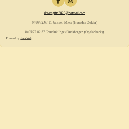
F
I
a
n
dreamgifts2020@hotmail.com
c
s
e
t
0486/72.67.11 Janssen Miete (Heusden-Zolder)
b
a
o
g
0495/77.02.57 Tomaluk Inge (Oudsbergen (Opglabbeek))
o
r
Powered by
JouwWeb
k
a
m