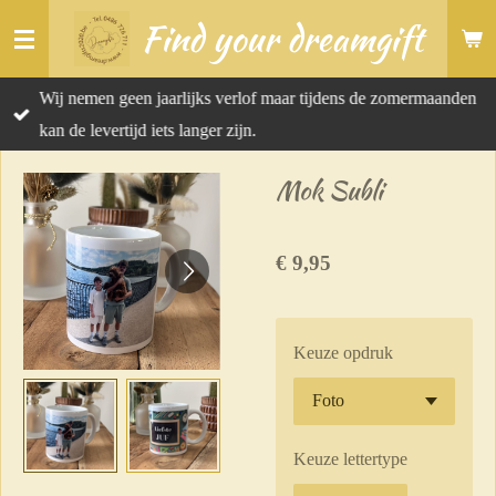
Find your dreamgift
Ga
direct
naar
Wij nemen geen jaarlijks verlof maar tijdens de zomermaanden
de
kan de levertijd iets langer zijn.
hoofdinhoud
Mok Subli
€ 9,95
Keuze opdruk
Keuze lettertype