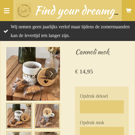
Ga
Find your dreamgift
direct
naar
Wij nemen geen jaarlijks verlof maar tijdens de zomermaanden
de
kan de levertijd iets langer zijn.
hoofdinhoud
Cannoli mok
€ 14,95
Opdruk deksel
Opdruk mok