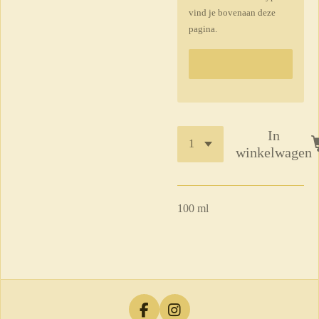
vind je bovenaan deze
pagina.
In
winkelwagen
100 ml
F
I