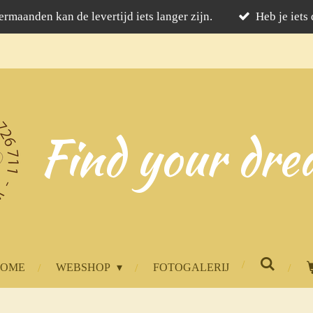
rmaanden kan de levertijd iets langer zijn.
Heb je iets
Find your dre
HOME
WEBSHOP
FOTOGALERIJ