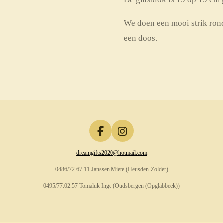
We doen een mooi strik rond
een doos.
F
I
a
n
dreamgifts2020@hotmail.com
c
s
e
t
0486/72.67.11 Janssen Miete (Heusden-Zolder)
b
a
o
g
0495/77.02.57 Tomaluk Inge (Oudsbergen (Opglabbeek))
o
r
k
a
m