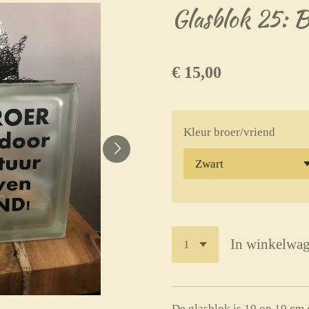
Glasblok 25: B
€ 15,00
Kleur broer/vriend
In winkelwa
De glasblok is 19 op 19 cm g