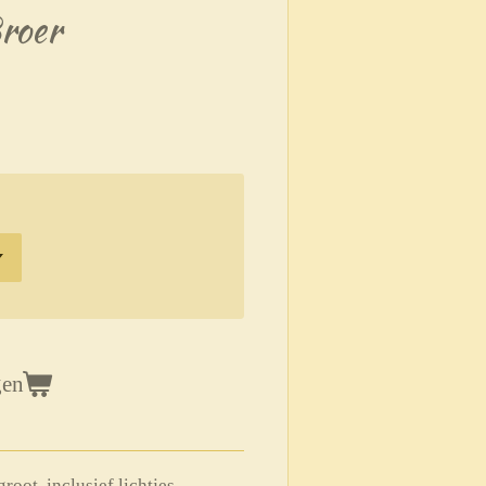
roer
gen
root, inclusief lichtjes.