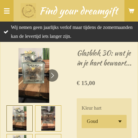
Find your dreamgift
Ga
direct
naar
Wij nemen geen jaarlijks verlof maar tijdens de zomermaanden
de
kan de levertijd iets langer zijn.
hoofdinhoud
Glasblok 30: wat je
in je hart bewaart...
€ 15,00
Kleur hart