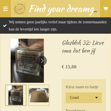
Ga
Find your dreamgift
direct
naar
Wij nemen geen jaarlijks verlof maar tijdens de zomermaanden
de
kan de levertijd iets langer zijn.
hoofdinhoud
Glasblok 32: Lieve
oma dat ben jij
€ 15,00
Kleur naam en hartje
Naamkieuze