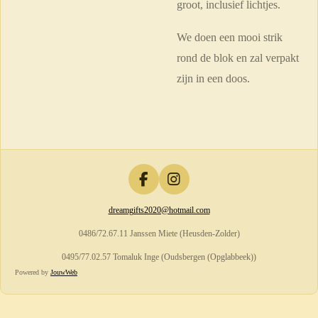
groot, inclusief lichtjes.
We doen een mooi strik
rond de blok en zal verpakt
zijn in een doos.
F
I
a
n
dreamgifts2020@hotmail.com
c
s
e
t
0486/72.67.11 Janssen Miete (Heusden-Zolder)
b
a
o
g
0495/77.02.57 Tomaluk Inge (Oudsbergen (Opglabbeek))
o
r
Powered by
JouwWeb
k
a
m