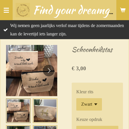
Ga
Find your dreamgift
direct
naar
Wij nemen geen jaarlijks verlof maar tijdens de zomermaanden
de
kan de levertijd iets langer zijn.
hoofdinhoud
Schoonheidstas
€ 3,00
Kleur rits
Keuze opdruk