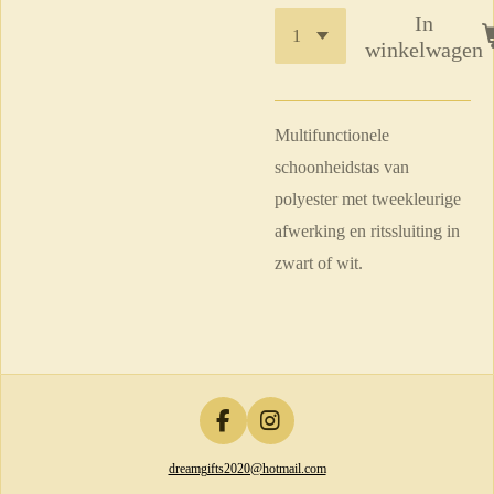
In
winkelwagen
Multifunctionele
schoonheidstas van
polyester met tweekleurige
afwerking en ritssluiting in
zwart of wit.
F
I
a
n
dreamgifts2020@hotmail.com
c
s
e
t