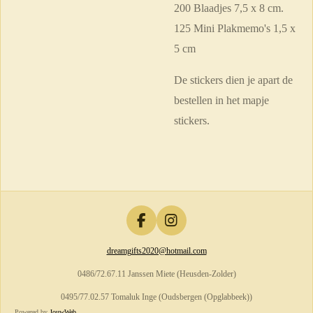
200 Blaadjes 7,5 x 8 cm.
125 Mini Plakmemo's 1,5 x
5 cm
De stickers dien je apart de
bestellen in het mapje
stickers.
F
I
a
n
dreamgifts2020@hotmail.com
c
s
e
t
0486/72.67.11 Janssen Miete (Heusden-Zolder)
b
a
o
g
0495/77.02.57 Tomaluk Inge (Oudsbergen (Opglabbeek))
o
r
Powered by
JouwWeb