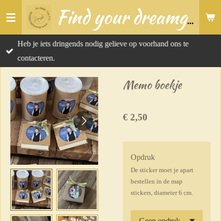
Ga
Find your dreamgift
direct
naar
Heb je iets dringends nodig gelieve op voorhand ons te
de
contacteren.
hoofdinhoud
Memo boekje
€ 2,50
Opdruk
De sticker moet je apart
bestellen in de map
stickers, diameter 6 cm.