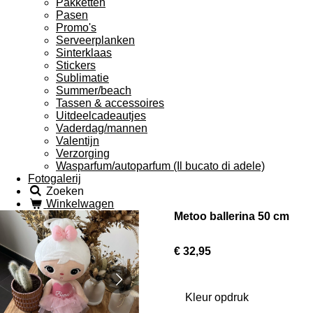
Pakketten
Pasen
Promo's
Serveerplanken
Sinterklaas
Stickers
Sublimatie
Summer/beach
Tassen & accessoires
Uitdeelcadeautjes
Vaderdag/mannen
Valentijn
Verzorging
Wasparfum/autoparfum (Il bucato di adele)
Fotogalerij
Zoeken
Winkelwagen
Metoo ballerina 50 cm
€ 32,95
Kleur opdruk