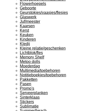
Flowerhoepels
Geboorte
Geurstokjes/vaasjes/flesjes
Glaswerk
Juf/meester
Kaarsen
Kerst
Keuken
Kinderen
Kledij
Kleine relatie/geschenken
Lichtblok/fles
Memory Shelf
Metoo dolls
Moederdag
Multimedia/toebehoren
Notitieboekjes/toebehoren
Pakketten
Pasen
Promo's
Serveerplanken
Sinterklaas
Stickers
Sublimatie
Summer/beach