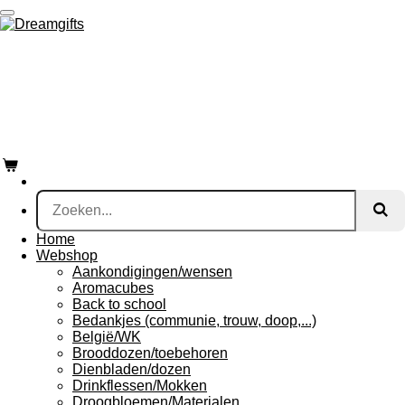
Ga
direct
Find your
naar
de
hoofdinhoud
dreamgift
Home
Webshop
Aankondigingen/wensen
Aromacubes
Back to school
Bedankjes (communie, trouw, doop,...)
België/WK
Brooddozen/toebehoren
Dienbladen/dozen
Drinkflessen/Mokken
Droogbloemen/Materialen