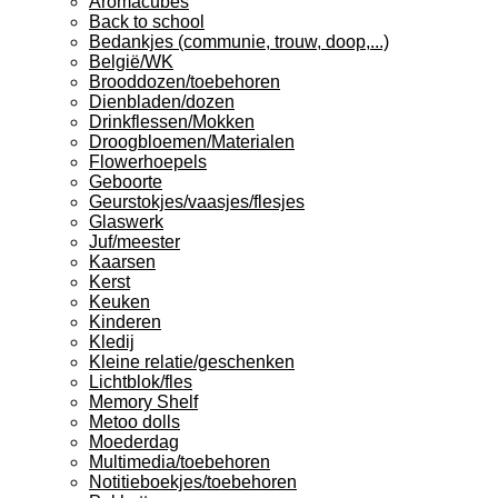
Aromacubes
Back to school
Bedankjes (communie, trouw, doop,...)
België/WK
Brooddozen/toebehoren
Dienbladen/dozen
Drinkflessen/Mokken
Droogbloemen/Materialen
Flowerhoepels
Geboorte
Geurstokjes/vaasjes/flesjes
Glaswerk
Juf/meester
Kaarsen
Kerst
Keuken
Kinderen
Kledij
Kleine relatie/geschenken
Lichtblok/fles
Memory Shelf
Metoo dolls
Moederdag
Multimedia/toebehoren
Notitieboekjes/toebehoren