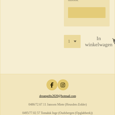
In
winkelwagen
F
I
a
n
dreamgifts2020@hotmail.com
c
s
e
t
0486/72.67.11 Janssen Miete (Heusden-Zolder)
b
a
o
g
0495/77.02.57 Tomaluk Inge (Oudsbergen (Opglabbeek))