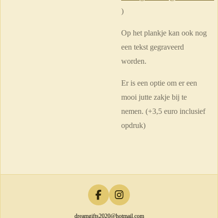
)
Op het plankje kan ook nog
een tekst gegraveerd
worden.
Er is een optie om er een
mooi jutte zakje bij te
nemen. (+3,5 euro inclusief
opdruk)
F
I
a
n
dreamgifts2020@hotmail.com
c
s