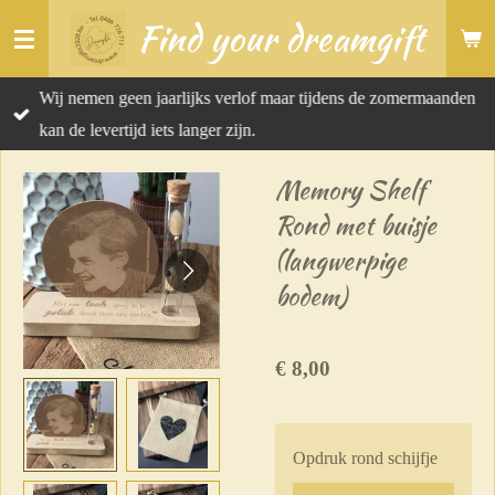
Find your dreamgift
Ga
direct
naar
Wij nemen geen jaarlijks verlof maar tijdens de zomermaanden
de
kan de levertijd iets langer zijn.
hoofdinhoud
Memory Shelf
Rond met buisje
(langwerpige
bodem)
€ 8,00
Opdruk rond schijfje