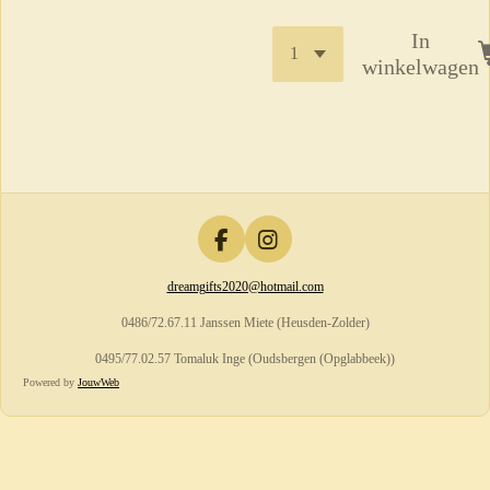
In
winkelwagen
F
I
a
n
dreamgifts2020@hotmail.com
c
s
e
t
0486/72.67.11 Janssen Miete (Heusden-Zolder)
b
a
o
g
0495/77.02.57 Tomaluk Inge (Oudsbergen (Opglabbeek))
o
r
Powered by
JouwWeb
k
a
m