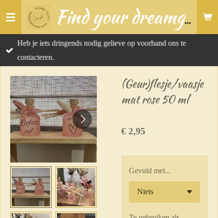
Ga
Find your dreamgift
direct
naar
Heb je iets dringends nodig gelieve op voorhand ons te
de
contacteren.
hoofdinhoud
(Geur)flesje/vaasje
mat rose 50 ml
€ 2,95
Gevuld met...
Te gebruiken als