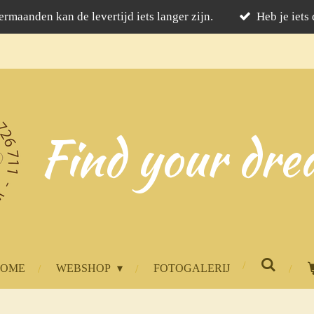
rmaanden kan de levertijd iets langer zijn.
Heb je iets
Find your dre
HOME
WEBSHOP
FOTOGALERIJ